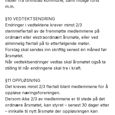
midler fra Grimstad kommune, samt mulige fond
m.m.
§10 VEDTEKTSENDRING
Endringer i vedtektene krever minst 2/3
stemmeflertall av de fremmøtte medlemmene på
ordinært eller ekstraordinært årsmøte, eller ved
alminnelig flertall på to etterfølgende møter.
Forslag skal sendes inn skriftlig senest én måned før
årsmøtet.
Når vedtektsendringer vedtas skal årsmøtet også ta
stilling til når endringene skal tre i kraft.
§11 OPPLØSNING
Det kreves minst 2/3 flertall blant medlemmene for å
oppløse næringsforeningen.
Dersom ikke 2/3 av medlemmene er til stede på det
ordinære årsmøtet, kan styret – senest 30 dager etter
– innkalle til nytt årsmøte der oppløsningen kan