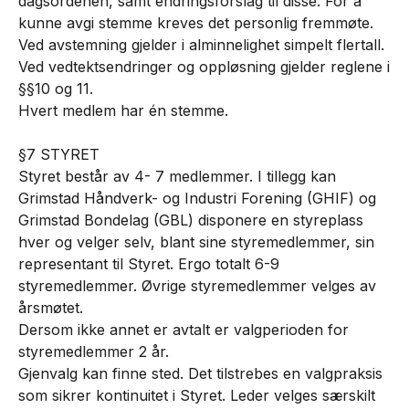
dagsordenen, samt endringsforslag til disse. For å
kunne avgi stemme kreves det personlig fremmøte.
Ved avstemning gjelder i alminnelighet simpelt flertall.
Ved vedtektsendringer og oppløsning gjelder reglene i
§§10 og 11.
Hvert medlem har én stemme.
§7 STYRET
Styret består av 4- 7 medlemmer. I tillegg kan
Grimstad Håndverk- og Industri Forening (GHIF) og
Grimstad Bondelag (GBL) disponere en styreplass
hver og velger selv, blant sine styremedlemmer, sin
representant til Styret. Ergo totalt 6-9
styremedlemmer. Øvrige styremedlemmer velges av
årsmøtet.
Dersom ikke annet er avtalt er valgperioden for
styremedlemmer 2 år.
Gjenvalg kan finne sted. Det tilstrebes en valgpraksis
som sikrer kontinuitet i Styret. Leder velges særskilt