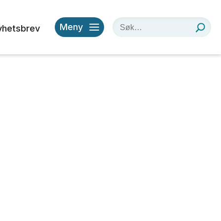
Meny
yhetsbrev